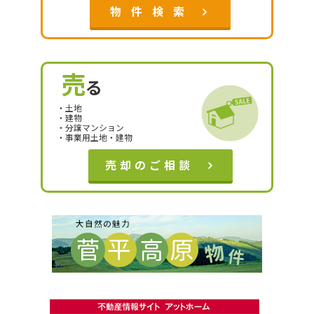
物 件 検 索
売
る
・土地
・建物
・分譲マンション
・事業用土地・建物
売却のご相談